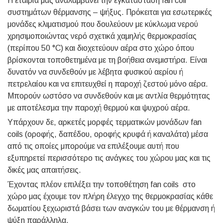
Η εταιρία μας αναλαμβάνει την εγκατάσταση fan coil
συστημάτων θέρμανσης – ψήξυς. Πρόκειται για εσωτερικές
μονάδες κλιματισμού που δουλεύουν με κύκλωμα νερού
χρησιμοποιώντας νερό σχετικά χαμηλής θερμοκρασίας
(περίπου 50 °C) και διοχετεύουν αέρα στο χώρο όπου
βρίσκονται τοποθετημένα με τη βοήθεια ανεμιστήρα. Είναι
δυνατόν να συνδεθούν με λέβητα φυσικού αερίου ή
πετρελαίου και να επιτευχθεί η παροχή ζεστού μόνο αέρα.
Μπορούν ωστόσο να συνδεθούν και με αντλία θερμότητας
με αποτέλεσμα την παροχή θερμού και ψυχρού αέρα.
Υπάρχουν δε, αρκετές μορφές τερματικών μονάδων fan
coils (οροφής, δαπέδου, οροφής κρυφά ή καναλάτα) μέσα
από τις οποίες μπορούμε να επιλέξουμε αυτή που
εξυπηρετεί περισσότερο τις ανάγκες του χώρου μας και τις
δικές μας απαιτήσεις.
Έχοντας πλέον επιλέξει την τοποθέτηση fan coils στο
χώρο μας έχουμε τον πλήρη έλεγχο της θερμοκρασίας κάθε
δωματίου ξεχωριστά βάσει των αναγκών του με θέρμανση ή
ψύξη παράλληλα.